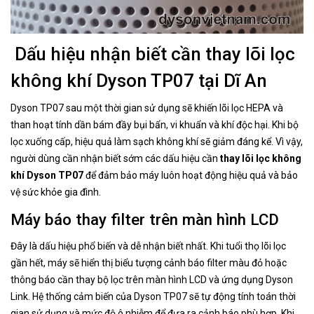
​​​​​​​Dấu hiệu nhận biết cần thay lõi lọc
không khí Dyson TP07 tại Dĩ An
Dyson TP07 sau một thời gian sử dụng sẽ khiến lõi lọc HEPA và
than hoạt tính dần bám đầy bụi bẩn, vi khuẩn và khí độc hại. Khi bộ
lọc xuống cấp, hiệu quả làm sạch không khí sẽ giảm đáng kể. Vì vậy,
người dùng cần nhận biết sớm các dấu hiệu cần
thay lõi lọc không
khí Dyson TP07
để đảm bảo máy luôn hoạt động hiệu quả và bảo
vệ sức khỏe gia đình.
Máy báo thay filter trên màn hình LCD
Đây là dấu hiệu phổ biến và dễ nhận biết nhất. Khi tuổi thọ lõi lọc
gần hết, máy sẽ hiển thị biểu tượng cảnh báo filter màu đỏ hoặc
thông báo cần thay bộ lọc trên màn hình LCD và ứng dụng Dyson
Link. Hệ thống cảm biến của Dyson TP07 sẽ tự động tính toán thời
gian sử dụng và mức độ ô nhiễm để đưa ra cảnh báo phù hợp. Khi