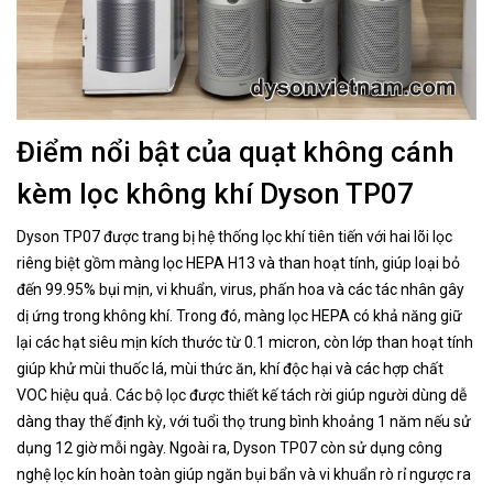
Điểm nổi bật của quạt không cánh
kèm lọc không khí Dyson TP07
Dyson TP07 được trang bị hệ thống lọc khí tiên tiến với hai lõi lọc
riêng biệt gồm màng lọc HEPA H13 và than hoạt tính, giúp loại bỏ
đến 99.95% bụi mịn, vi khuẩn, virus, phấn hoa và các tác nhân gây
dị ứng trong không khí. Trong đó, màng lọc HEPA có khả năng giữ
lại các hạt siêu mịn kích thước từ 0.1 micron, còn lớp than hoạt tính
giúp khử mùi thuốc lá, mùi thức ăn, khí độc hại và các hợp chất
VOC hiệu quả. Các bộ lọc được thiết kế tách rời giúp người dùng dễ
dàng thay thế định kỳ, với tuổi thọ trung bình khoảng 1 năm nếu sử
dụng 12 giờ mỗi ngày. Ngoài ra, Dyson TP07 còn sử dụng công
nghệ lọc kín hoàn toàn giúp ngăn bụi bẩn và vi khuẩn rò rỉ ngược ra