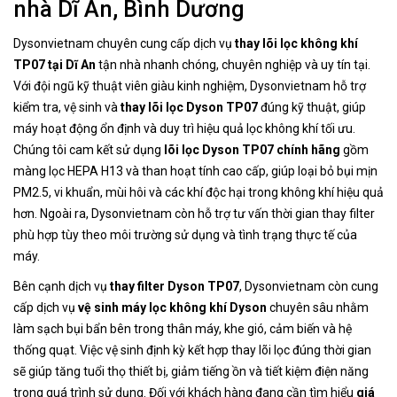
nhà Dĩ An, Bình Dương
Dysonvietnam chuyên cung cấp dịch vụ
thay lõi lọc không khí
TP07 tại Dĩ An
tận nhà nhanh chóng, chuyên nghiệp và uy tín tại.
Với đội ngũ kỹ thuật viên giàu kinh nghiệm, Dysonvietnam hỗ trợ
kiểm tra, vệ sinh và
thay lõi lọc Dyson TP07
đúng kỹ thuật, giúp
máy hoạt động ổn định và duy trì hiệu quả lọc không khí tối ưu.
Chúng tôi cam kết sử dụng
lõi lọc Dyson TP07 chính hãng
gồm
màng lọc HEPA H13 và than hoạt tính cao cấp, giúp loại bỏ bụi mịn
PM2.5, vi khuẩn, mùi hôi và các khí độc hại trong không khí hiệu quả
hơn. Ngoài ra, Dysonvietnam còn hỗ trợ tư vấn thời gian thay filter
phù hợp tùy theo môi trường sử dụng và tình trạng thực tế của
máy.
Bên cạnh dịch vụ
thay filter Dyson TP07
, Dysonvietnam còn cung
cấp dịch vụ
vệ sinh máy lọc không khí Dyson
chuyên sâu nhằm
làm sạch bụi bẩn bên trong thân máy, khe gió, cảm biến và hệ
thống quạt. Việc vệ sinh định kỳ kết hợp thay lõi lọc đúng thời gian
sẽ giúp tăng tuổi thọ thiết bị, giảm tiếng ồn và tiết kiệm điện năng
trong quá trình sử dụng. Đối với khách hàng đang cần tìm hiểu
giá