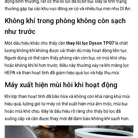
động bình thường, rất có thể lõi lọc đã bị bít bụi. Đây là tình trạng
thường gặp tại các khu vực đông xe cộ và nhiều bụi mịn như Dĩ An.
Không khí trong phòng không còn sạch
như trước
Một dấu hiệu khác cho thấy cần
thay lõi lọc Dyson TP07
là chất
lượng không khí không được cải thiện dù máy hoạt động liên tục.
Người dùng có thể cảm thấy phòng vẫn còn bụi, có mùi khó chịu
hoặc không khí bí hơn trước. Điều này thường xảy ra khi màng lọc
HEPA và than hoạt tính đã giảm hiệu quả lọc và hấp thụ mùi.
Máy xuất hiện mùi hôi khi hoạt động
Khi lớp than hoạt tính đã bão hòa và không còn khả năng khử mùi
hiệu quả, luồng gió từ máy có thể xuất hiện mùi ẩm mốc, mùi bụi
hoặc mùi khó chịu. Đây là dấu hiệu rõ ràng cho thấy bộ lọc đã
xuống cấp và cần được thay mới để đảm bảo không khí sạch hơn.