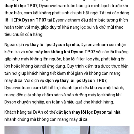
thay lõi lọc TP07
, Dysonvietnam luôn báo giá minh bạch trước khi
thực hiện, cam kết không phát sinh chi phí bất ngờ. Tất cả các dòng
lõi HEPA Dyson TP07
tại Dysonvietnam đều đảm bảo tương thích
hoàn toàn với máy, giúp duy trì khả năng lọc bụi và khử mùi theo
tiêu chuẩn của hãng.
Ngoài dịch vụ
thay lõi lọc Dyson tại nhà
, Dysonvietnam còn nhận
kiểm tra và
sửa máy lọc không khí Dyson TP07
với các lỗi thường
gặp như máy không lên nguồn, báo lỗi filter, lọc yếu, phát tiếng ồn
lớn hoặc không kết nối ứng dụng. Quy trình kiểm tra được thực hiện
tận nơi giúp khách hàng tiết kiệm thời gian và không cần mang
máy đi xa. Với dịch vụ
dịch vụ thay lõi lọc Dyson TP07
,
Dysonvietnam cam kết hỗ trợ nhanh tại nhiều khu vực nội thành,
mang đến giải pháp chăm sóc và bảo dưỡng máy lọc không khí
Dyson chuyên nghiệp, an toàn và hiệu quả cho khách hàng.
Khách hàng tại Dĩ An có thể
đặt lịch thay lõi lọc Dyson tại nhà
nhanh chóng mà không cần mang máy đi xa.