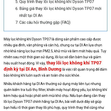
Quy trình thay lõi lọc không khí Dyson TP07
Bảng giá thay lõi lọc không khí Dyson TP07 mới
nhất tại Dĩ An
Các câu hỏi thường gặp (FAQ)
Máy lọc không khí Dyson TP07 là dòng sản phẩm cao cấp được
nhiều gia đình, văn phòng và căn hộ, chung cư tại Dĩ An lựa chọn
nhờ khả năng lọc bụi mịn PM2.5, khử mùi và làm mát hiệu quả. Tuy
nhiên sau một thời gian sử dụng, lõi lọc sẽ dần bám bụi và giảm
thay lõi lọc không khí TP07
hiệu suất hoạt động. Vì vậy,
định kỳ tại Dĩ An, Bình Dương
là việc rất quan trọng để đảm
bảo không khí luôn sạch và an toàn cho sức khỏe.
Nhiều khách hàng tại Dĩ An thường sử dụng máy liên tục nhưng
quên kiểm tra tuổi thọ filter, khiến máy hoạt động yếu, lọc không khí
kém hiệu quả hoặc phát sinh mùi khó chịu. Nếu bạn đang cần thay
lõi lọc Dyson TP07 chính hãng tại Dĩ An, bài viết dưới đây sẽ giúp
bạn hiểu rõ thời gian thay lõi phù hợp, quy trình thay thế cũng như