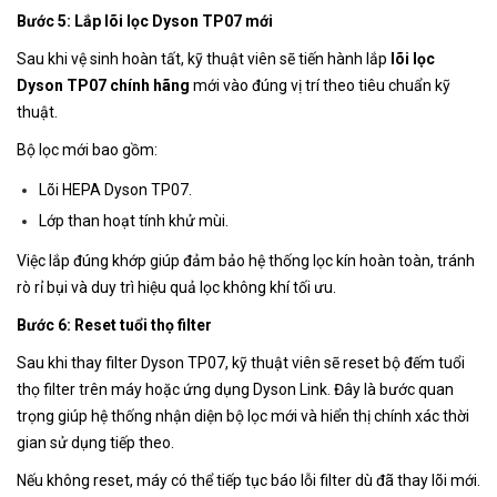
Bước 5: Lắp lõi lọc Dyson TP07 mới
Sau khi vệ sinh hoàn tất, kỹ thuật viên sẽ tiến hành lắp
lõi lọc
Dyson TP07 chính hãng
mới vào đúng vị trí theo tiêu chuẩn kỹ
thuật.
Bộ lọc mới bao gồm:
Lõi HEPA Dyson TP07.
Lớp than hoạt tính khử mùi.
Việc lắp đúng khớp giúp đảm bảo hệ thống lọc kín hoàn toàn, tránh
rò rỉ bụi và duy trì hiệu quả lọc không khí tối ưu.
Bước 6: Reset tuổi thọ filter
Sau khi thay filter Dyson TP07, kỹ thuật viên sẽ reset bộ đếm tuổi
thọ filter trên máy hoặc ứng dụng Dyson Link. Đây là bước quan
trọng giúp hệ thống nhận diện bộ lọc mới và hiển thị chính xác thời
gian sử dụng tiếp theo.
Nếu không reset, máy có thể tiếp tục báo lỗi filter dù đã thay lõi mới.