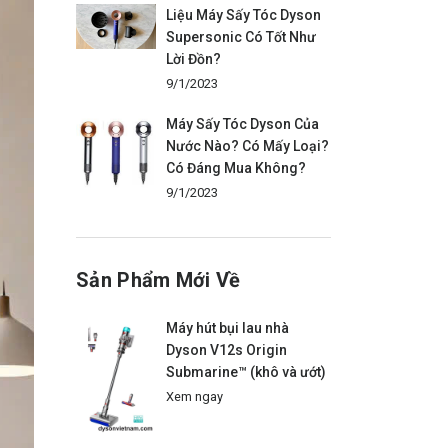
Liệu Máy Sấy Tóc Dyson
Supersonic Có Tốt Như
Lời Đồn?
9/1/2023
Máy Sấy Tóc Dyson Của
Nước Nào? Có Mấy Loại?
Có Đáng Mua Không?
9/1/2023
Sản Phẩm Mới Về
Máy hút bụi lau nhà
Dyson V12s Origin
Submarine™ (khô và ướt)
Xem ngay