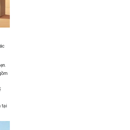
các
ẹn.
 gồm
ể
 tại