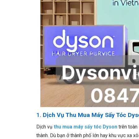
1.
Dịch Vụ Thu Mua Máy Sấy Tóc Dyso
Dịch vụ
thu mua máy sấy tóc Dyson
trên toàn 
thành. Dù bạn ở thành phố lớn hay khu vực xa xôi,