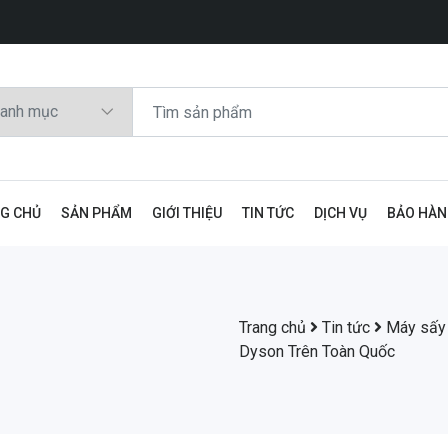
G CHỦ
SẢN PHẨM
GIỚI THIỆU
TIN TỨC
DỊCH VỤ
BẢO HÀ
Trang chủ
Tin tức
Máy sấy
Dyson Trên Toàn Quốc