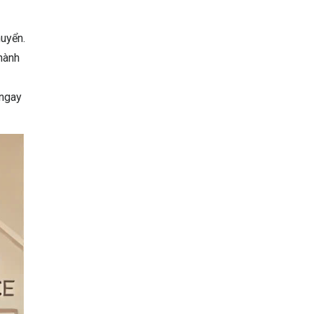
huyển.
thành
 ngay