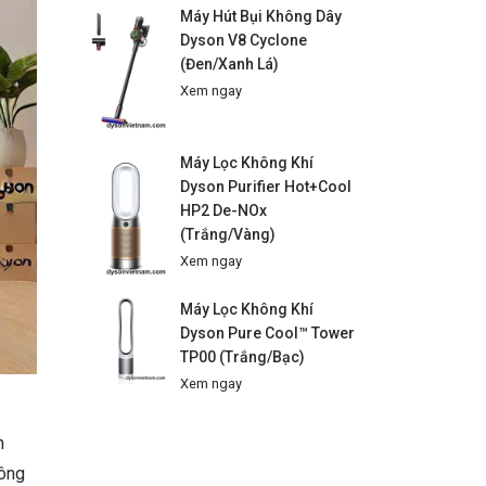
Máy Hút Bụi Không Dây
Dyson V8 Cyclone
(Đen/Xanh Lá)
Xem ngay
Máy Lọc Không Khí
Dyson Purifier Hot+Cool
HP2 De-NOx
(Trắng/Vàng)
Xem ngay
Máy Lọc Không Khí
Dyson Pure Cool™ Tower
TP00 (Trắng/Bạc)
Xem ngay
h
công