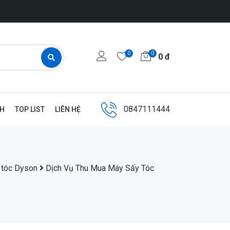
0
0
0
đ
0847111444
NH
TOP LIST
LIÊN HỆ
 tóc Dyson
Dịch Vụ Thu Mua Máy Sấy Tóc