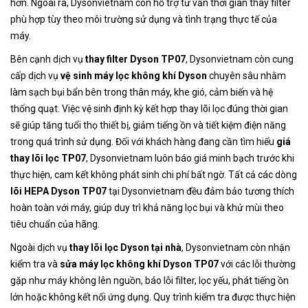
hơn. Ngoài ra, Dysonvietnam còn hỗ trợ tư vấn thời gian thay filter
phù hợp tùy theo môi trường sử dụng và tình trạng thực tế của
máy.
Bên cạnh dịch vụ
thay filter Dyson TP07
, Dysonvietnam còn cung
cấp dịch vụ
vệ sinh máy lọc không khí Dyson
chuyên sâu nhằm
làm sạch bụi bẩn bên trong thân máy, khe gió, cảm biến và hệ
thống quạt. Việc vệ sinh định kỳ kết hợp thay lõi lọc đúng thời gian
sẽ giúp tăng tuổi thọ thiết bị, giảm tiếng ồn và tiết kiệm điện năng
trong quá trình sử dụng. Đối với khách hàng đang cần tìm hiểu
giá
thay lõi lọc TP07
, Dysonvietnam luôn báo giá minh bạch trước khi
thực hiện, cam kết không phát sinh chi phí bất ngờ. Tất cả các dòng
lõi HEPA Dyson TP07
tại Dysonvietnam đều đảm bảo tương thích
hoàn toàn với máy, giúp duy trì khả năng lọc bụi và khử mùi theo
tiêu chuẩn của hãng.
Ngoài dịch vụ
thay lõi lọc Dyson tại nhà
, Dysonvietnam còn nhận
kiểm tra và
sửa máy lọc không khí Dyson TP07
với các lỗi thường
gặp như máy không lên nguồn, báo lỗi filter, lọc yếu, phát tiếng ồn
lớn hoặc không kết nối ứng dụng. Quy trình kiểm tra được thực hiện