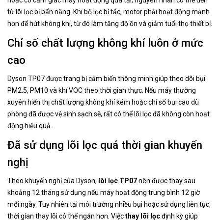
hoặc có cảm giác máy hoạt động quá tải, nguyên nhân có thể đến
từ lõi lọc bị bẩn nặng. Khi bộ lọc bị tắc, motor phải hoạt động mạnh
hơn để hút không khí, từ đó làm tăng độ ồn và giảm tuổi thọ thiết bị.
Chỉ số chất lượng không khí luôn ở mức
cao
Dyson TP07 được trang bị cảm biến thông minh giúp theo dõi bụi
PM2.5, PM10 và khí VOC theo thời gian thực. Nếu máy thường
xuyên hiển thị chất lượng không khí kém hoặc chỉ số bụi cao dù
phòng đã được vệ sinh sạch sẽ, rất có thể lõi lọc đã không còn hoạt
động hiệu quả.
Đã sử dụng lõi lọc quá thời gian khuyến
nghị
Theo khuyến nghị của Dyson,
lõi lọc TP07
nên được thay sau
khoảng 12 tháng sử dụng nếu máy hoạt động trung bình 12 giờ
mỗi ngày. Tuy nhiên tại môi trường nhiều bụi hoặc sử dụng liên tục,
thời gian thay lõi có thể ngắn hơn. Việc
thay lõi lọc
định kỳ giúp