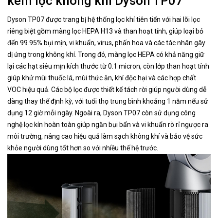
kèm lọc không khí Dyson TP07
Dyson TP07 được trang bị hệ thống lọc khí tiên tiến với hai lõi lọc
riêng biệt gồm màng lọc HEPA H13 và than hoạt tính, giúp loại bỏ
đến 99.95% bụi mịn, vi khuẩn, virus, phấn hoa và các tác nhân gây
dị ứng trong không khí. Trong đó, màng lọc HEPA có khả năng giữ
lại các hạt siêu mịn kích thước từ 0.1 micron, còn lớp than hoạt tính
giúp khử mùi thuốc lá, mùi thức ăn, khí độc hại và các hợp chất
VOC hiệu quả. Các bộ lọc được thiết kế tách rời giúp người dùng dễ
dàng thay thế định kỳ, với tuổi thọ trung bình khoảng 1 năm nếu sử
dụng 12 giờ mỗi ngày. Ngoài ra, Dyson TP07 còn sử dụng công
nghệ lọc kín hoàn toàn giúp ngăn bụi bẩn và vi khuẩn rò rỉ ngược ra
môi trường, nâng cao hiệu quả làm sạch không khí và bảo vệ sức
khỏe người dùng tốt hơn so với nhiều thế hệ trước.​​​​​​​