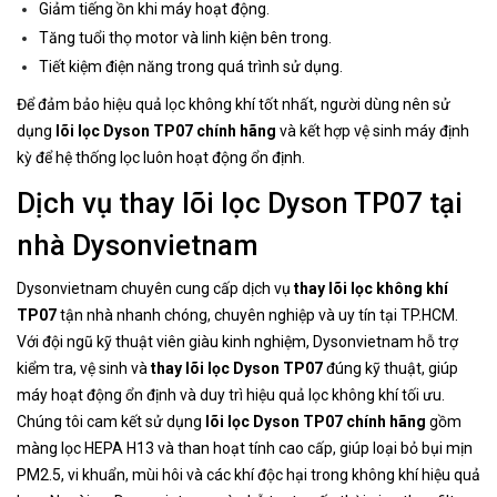
Giảm tiếng ồn khi máy hoạt động.
Tăng tuổi thọ motor và linh kiện bên trong.
Tiết kiệm điện năng trong quá trình sử dụng.
Để đảm bảo hiệu quả lọc không khí tốt nhất, người dùng nên sử
dụng
lõi lọc Dyson TP07 chính hãng
và kết hợp vệ sinh máy định
kỳ để hệ thống lọc luôn hoạt động ổn định.
Dịch vụ thay lõi lọc Dyson TP07 tại
nhà Dysonvietnam
Dysonvietnam chuyên cung cấp dịch vụ
thay lõi lọc không khí
TP07
tận nhà nhanh chóng, chuyên nghiệp và uy tín tại TP.HCM.
Với đội ngũ kỹ thuật viên giàu kinh nghiệm, Dysonvietnam hỗ trợ
kiểm tra, vệ sinh và
thay lõi lọc Dyson TP07
đúng kỹ thuật, giúp
máy hoạt động ổn định và duy trì hiệu quả lọc không khí tối ưu.
Chúng tôi cam kết sử dụng
lõi lọc Dyson TP07 chính hãng
gồm
màng lọc HEPA H13 và than hoạt tính cao cấp, giúp loại bỏ bụi mịn
PM2.5, vi khuẩn, mùi hôi và các khí độc hại trong không khí hiệu quả