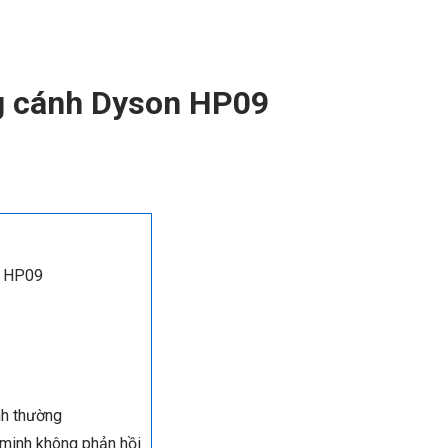
ng cánh Dyson HP09
n HP09
nh thường
g minh không phản hồi