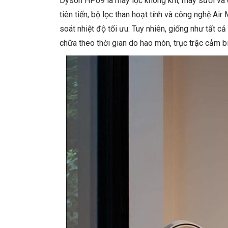
Dyson HP09 là máy lọc không khí, máy sưởi và q
tiên tiến, bộ lọc than hoạt tính và công nghệ Ai
soát nhiệt độ tối ưu. Tuy nhiên, giống như tất cả 
chữa theo thời gian do hao mòn, trục trặc cảm b