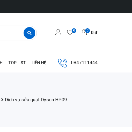
0
0
0
đ
0847111444
NH
TOP LIST
LIÊN HỆ
Dịch vụ sửa quạt Dyson HP09