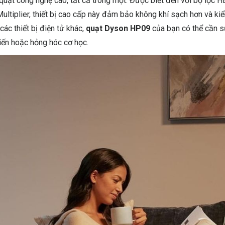
uạt công nghệ cao, tất cả trong một. Được biết đến với bộ lọc 
r Multiplier, thiết bị cao cấp này đảm bảo không khí sạch hơn và ki
các thiết bị điện tử khác,
quạt Dyson HP09
của bạn có thể cần 
iến hoặc hỏng hóc cơ học.