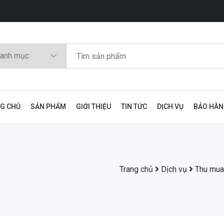
G CHỦ
SẢN PHẨM
GIỚI THIỆU
TIN TỨC
DỊCH VỤ
BẢO HÀ
Trang chủ
Dịch vụ
Thu mua