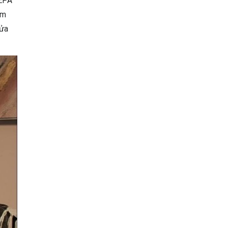
HEPA
ểm
sửa