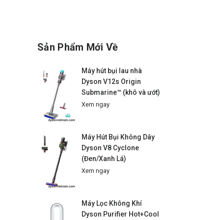
Sản Phẩm Mới Về
Máy hút bụi lau nhà
Dyson V12s Origin
Submarine™ (khô và ướt)
Xem ngay
Máy Hút Bụi Không Dây
Dyson V8 Cyclone
(Đen/Xanh Lá)
Xem ngay
Máy Lọc Không Khí
Dyson Purifier Hot+Cool