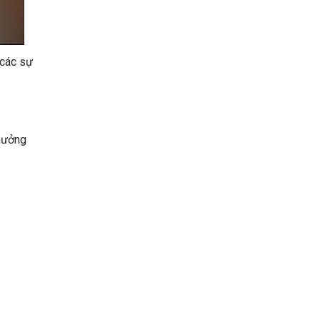
 các sự
 hưởng