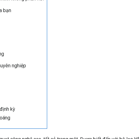
a bạn
ng
uyên nghiệp
 định kỳ
hoáng