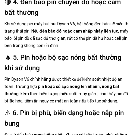
🔴 4. Đèn báo pin chuyển đỏ hoặc cam
bất thường
Khi sử dụng pin máy hút bụi Dyson V6, hệ thống đèn báo sẽ hiển thị
trạng thái pin. Nếu
đèn báo đỏ hoặc cam nhấp nháy liên tục
, máy
báo lỗi pin dù đã sạc đủ thời gian, rất có thể pin đã hư hoặc cell pin
bên trong không còn ổn định.
🔥 5. Pin hoặc bộ sạc nóng bất thường
khi sử dụng
Pin Dyson V6 chính hãng được thiết kế để kiểm soát nhiệt độ an
toàn. Trường hợp
pin hoặc củ sạc nóng lên nhanh, nóng bất
thường
, kèm theo hiện tượng hiệu suất máy giảm, cho thấy pin đã
bị lão hóa, tiềm ẩn nguy cơ mất an toàn nếu tiếp tục sử dụng.
⚠️ 6. Pin bị phù, biến dạng hoặc nắp pin
bung
Đây là dấu hiệu
nguy hiểm nhất
. Khi pin có hiện tượng
phù, phồng,