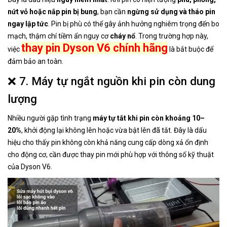
nứt vỏ hoặc nắp pin bị bung
, bạn cần
ngừng sử dụng và tháo pin
ngay lập tức
. Pin bị phù có thể gây ảnh hưởng nghiêm trọng đến bo
mạch, thậm chí tiềm ẩn nguy cơ
cháy nổ
. Trong trường hợp này,
thay pin Dyson V6 chính hãng
việc
là bắt buộc để
đảm bảo an toàn.
❌ 7. Máy tự ngắt nguồn khi pin còn dung
lượng
Nhiều người gặp tình trạng
máy tự tắt khi pin còn khoảng 10–
20%
, khởi động lại không lên hoặc vừa bật lên đã tắt. Đây là dấu
hiệu cho thấy pin không còn khả năng cung cấp dòng xả ổn định
cho động cơ, cần được thay pin mới phù hợp với thông số kỹ thuật
của Dyson V6.