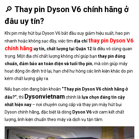
🔎
Thay pin Dyson V6 chính hãng ở
đâu uy tín?
Khi pin máy hút bụi Dyson V6 bắt đầu suy giảm hiệu suất, hao pin
thay pin Dyson V6
nhanh hoặc không sạc đầy, việc tìm
địa chỉ
chính hãng
uy tín, chất lượng tại Quận 12
là điều vô cùng quan
trọng. Một địa chỉ chất lượng không chỉ giúp bạn
thay pin đúng
chuẩn, đảm bảo an toàn điện và tuổi thọ pin
, mà còn giúp máy
hoạt động ổn định trở lại, hạn chế hư hỏng các linh kiện khác do pin
kém chất lượng gây ra.
Nếu bạn còn đang băn khoăn
“Thay pin Dyson V6 chính hãng ở
Dysonvietnam
đâu?”
, thì
chính là
lựa chọn đáng tin cậy
nhất hiện nay
– nơi chuyên cung cấp và thay pin máy hút bụi
Dyson chính hãng, đặc biệt là dòng
Dyson V6
với cam kết chất
lượng, linh kiện chuẩn theo máy và dịch vụ tận tâm.