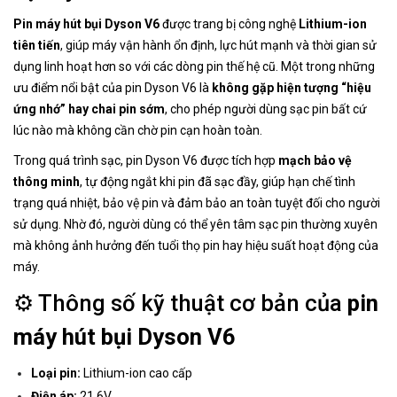
Pin máy hút bụi Dyson V6
được trang bị công nghệ
Lithium-ion
tiên tiến
, giúp máy vận hành ổn định, lực hút mạnh và thời gian sử
dụng linh hoạt hơn so với các dòng pin thế hệ cũ. Một trong những
ưu điểm nổi bật của pin Dyson V6 là
không gặp hiện tượng “hiệu
ứng nhớ” hay chai pin sớm
, cho phép người dùng sạc pin bất cứ
lúc nào mà không cần chờ pin cạn hoàn toàn.
Trong quá trình sạc, pin Dyson V6 được tích hợp
mạch bảo vệ
thông minh
, tự động ngắt khi pin đã sạc đầy, giúp hạn chế tình
trạng quá nhiệt, bảo vệ pin và đảm bảo an toàn tuyệt đối cho người
sử dụng. Nhờ đó, người dùng có thể yên tâm sạc pin thường xuyên
mà không ảnh hưởng đến tuổi thọ pin hay hiệu suất hoạt động của
máy.
⚙️ Thông số kỹ thuật cơ bản của
pin
máy hút bụi Dyson V6
Loại pin:
Lithium-ion cao cấp
Điện áp:
21.6V