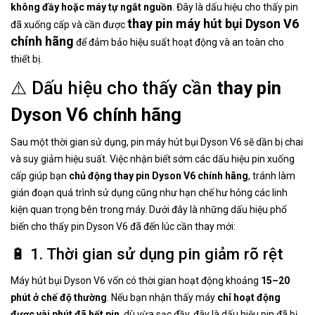
không đầy hoặc máy tự ngắt nguồn
. Đây là dấu hiệu cho thấy pin
thay pin máy hút bụi Dyson V6
đã xuống cấp và cần được
chính hãng
để đảm bảo hiệu suất hoạt động và an toàn cho
thiết bị.
⚠️ Dấu hiệu cho thấy cần
thay pin
Dyson V6 chính hãng
Sau một thời gian sử dụng, pin máy hút bụi Dyson V6 sẽ dần bị chai
và suy giảm hiệu suất. Việc nhận biết sớm các dấu hiệu pin xuống
cấp giúp bạn
chủ động thay pin Dyson V6 chính hãng
, tránh làm
gián đoạn quá trình sử dụng cũng như hạn chế hư hỏng các linh
kiện quan trọng bên trong máy. Dưới đây là những dấu hiệu phổ
biến cho thấy pin Dyson V6 đã đến lúc cần thay mới:
🔋 1. Thời gian sử dụng pin giảm rõ rệt
Máy hút bụi Dyson V6 vốn có thời gian hoạt động khoảng
15–20
phút ở chế độ thường
. Nếu bạn nhận thấy máy
chỉ hoạt động
được vài phút đã hết pin
, dù vừa sạc đầy, đây là dấu hiệu pin đã bị