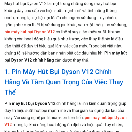
Máy hút bụi Dyson V12 là một trong những dòng máy hút bụi
không dây cao cấp với hiệu suất mạnh mẽ và tính năng thông
minh, mang lại sự tiện lợi tối đa cho người sử dụng. Tuy nhiên,
giống như mọi thiết bị sử dụng pin khác, sau một thời gian sử dụng,
pin máy hút bụi Dyson V12
có thể bị suy giảm hiệu suất. Khi pin
không còn hoạt động hiệu quả như trước, việc thay thế pin là điều
cần thiết để duy trì hiệu quả làm việc của máy. Trong bài viết này,
chúng tôi sẽ hướng dẫn bạn nhận biết các dấu hiệu khi
Pin máy hút
bụi Dyson V12 chính hãng
cần được thay thế.
1. Pin Máy Hút Bụi Dyson V12 Chính
Hãng Và Tầm Quan Trọng Của Việc Thay
Thế
Pin máy hút bụi Dyson V12
chính hãng là linh kiện quan trọng giúp
duy trì hiệu suất hút bụi mạnh mẽ và thời gian sử dụng dài lâu của
máy. Với công nghệ pin lithium-ion tiên tiến,
pin máy hút bụi Dyson
V12
mang lại khả năng hoạt động ổn định và hiệu quả. Tuy nhiên,
khi pin bị chai hoặc gặp sự cố, bạn sẽ cảm nhận được rõ sự suy