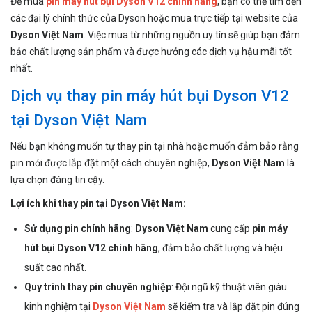
Để mua
pin máy hút bụi Dyson V12 chính hãng
, bạn có thể tìm đến
các đại lý chính thức của Dyson hoặc mua trực tiếp tại website của
Dyson Việt Nam
. Việc mua từ những nguồn uy tín sẽ giúp bạn đảm
bảo chất lượng sản phẩm và được hưởng các dịch vụ hậu mãi tốt
nhất.
Dịch vụ thay pin máy hút bụi Dyson V12
tại Dyson Việt Nam
Nếu bạn không muốn tự thay pin tại nhà hoặc muốn đảm bảo rằng
pin mới được lắp đặt một cách chuyên nghiệp,
Dyson Việt Nam
là
lựa chọn đáng tin cậy.
Lợi ích khi thay pin tại Dyson Việt Nam:
Sử dụng pin chính hãng
:
Dyson Việt Nam
cung cấp
pin máy
hút bụi Dyson V12 chính hãng
, đảm bảo chất lượng và hiệu
suất cao nhất.
Quy trình thay pin chuyên nghiệp
: Đội ngũ kỹ thuật viên giàu
kinh nghiệm tại
Dyson Việt Nam
sẽ kiểm tra và lắp đặt pin đúng