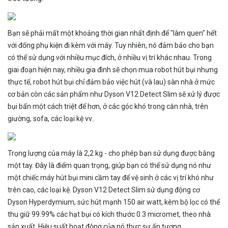
Bạn sẽ phải mất một khoảng thời gian nhất định để "làm quen" hết
với đống phụ kiện đi kèm với máy. Tuy nhiên, nó đảm bảo cho bạn
có thể sử dụng với nhiều mục đích, ở nhiều vị trí khác nhau. Trong
giai đoạn hiện nay, nhiều gia đình sẽ chọn mua robot hút bụi nhưng
thực tế, robot hút bụi chỉ đảm bảo việc hút (và lau) sàn nhà ở mức
cơ bản còn các sản phẩm như Dyson V12 Detect Slim sẽ xử lý được
bụi bẩn một cách triệt để hơn, ở các góc khó trong căn nhà, trên
giường, sofa, các loại kệ vv..
Trọng lượng của máy là 2,2 kg - cho phép bạn sử dụng được bằng
một tay. Đây là điểm quan trọng, giúp bạn có thể sử dụng nó như
một chiếc máy hút bụi mini cầm tay để vệ sinh ở các vị trí khó như
trên cao, các loại kệ. Dyson V12 Detect Slim sử dụng động cơ
Dyson Hyperdymium, sức hút mạnh 150 air watt, kèm bộ lọc có thể
thu giữ 99.99% các hạt bụi có kích thước 0.3 micromet, theo nhà
sản xuất. Hiệu suất hoạt động của nó thực sự ấn tượng.