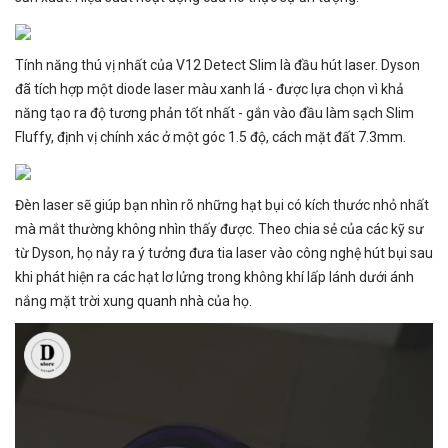
Tính năng thú vị nhất của V12 Detect Slim là đầu hút laser. Dyson
đã tích hợp một diode laser màu xanh lá - được lựa chọn vì khả
năng tạo ra độ tương phản tốt nhất - gắn vào đầu làm sạch Slim
Fluffy, định vị chính xác ở một góc 1.5 độ, cách mặt đất 7.3mm.
Đèn laser sẽ giúp bạn nhìn rõ những hạt bụi có kích thước nhỏ nhất
mà mắt thường không nhìn thấy được. Theo chia sẻ của các kỹ sư
từ Dyson, họ nảy ra ý tưởng đưa tia laser vào công nghệ hút bụi sau
khi phát hiện ra các hạt lơ lửng trong không khí lấp lánh dưới ánh
nắng mặt trời xung quanh nhà của họ.