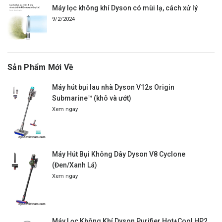
Máy lọc không khí Dyson có mùi lạ, cách xử lý
9/2/2024
Sản Phẩm Mới Về
Máy hút bụi lau nhà Dyson V12s Origin
Submarine™ (khô và ướt)
Xem ngay
Máy Hút Bụi Không Dây Dyson V8 Cyclone
(Đen/Xanh Lá)
Xem ngay
Máy Lọc Không Khí Dyson Purifier Hot+Cool HP2