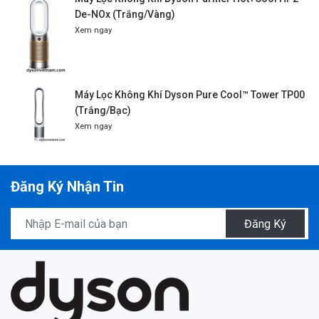
De-NOx (Trắng/Vàng)
Xem ngay
Máy Lọc Không Khí Dyson Pure Cool™ Tower TP00
(Trắng/Bạc)
Xem ngay
Đăng Ký Nhận Tin
Đăng Ký