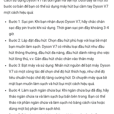
Cách sử dụng Dyson V7 rất đơn giản và tiện lợi. Dưới đây là một số
bước cơ bản để bạn có thể sử dụng máy hút bụi cầm tay Dyson V7
một cách hiệu quả:
Bước 1: Sạc pin: Khi bạn nhận được Dyson V7, hãy chắc chắn
sạc đầy pin trước khi sử dụng. Thời gian sạc pin đầy khoảng 3-4
giờ.
Bước 2: Lắp đặt đầu hút: Chọn đầu hút phù hợp với loại bề mặt
bạn muốn làm sạch. Dyson V7 có nhiều loại đầu hút như đầu
hút thông thường, đầu hút đa năng, đầu hút dành riêng cho việc
hút lông thú, v.v. Gắn đầu hút chắc chắn vào thân máy.
Bước 3: Bật máy và sử dụng: Nhấn nút nguồn để bật máy. Dyson
V7 có một công tắc để chọn chế độ hút thích hợp, như chế độ
tiêu chuẩn hoặc chế độ tăng cường hút. Di chuyển máy qua bề
mặt bạn muốn làm sạch và hút bụi một cách hiệu quả.
Bước 4: Làm sạch ngăn chứa bụi: Khi ngăn chứa bụi đã đầy, hãy
tháo ngăn chứa ra và làm sạch bụi bẩn bên trong. Bạn có thể
tháo rời phần ngăn chứa và làm sạch nó bằng cách rửa hoặc
dùng một bộ phận làm sạch khô.