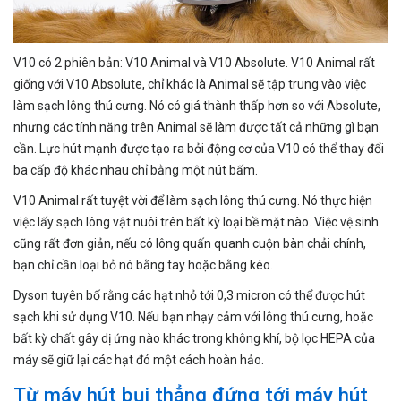
V10 có 2 phiên bản: V10 Animal và V10 Absolute. V10 Animal rất
giống với V10 Absolute, chỉ khác là Animal sẽ tập trung vào việc
làm sạch lông thú cưng. Nó có giá thành thấp hơn so với Absolute,
nhưng các tính năng trên Animal sẽ làm được tất cả những gì bạn
cần. Lực hút mạnh được tạo ra bởi động cơ của V10 có thể thay đổi
ba cấp độ khác nhau chỉ bằng một nút bấm.
V10 Animal rất tuyệt vời để làm sạch lông thú cưng. Nó thực hiện
việc lấy sạch lông vật nuôi trên bất kỳ loại bề mặt nào. Việc vệ sinh
cũng rất đơn giản, nếu có lông quấn quanh cuộn bàn chải chính,
bạn chỉ cần loại bỏ nó bằng tay hoặc bằng kéo.
Dyson tuyên bố rằng các hạt nhỏ tới 0,3 micron có thể được hút
sạch khi sử dụng V10. Nếu bạn nhạy cảm với lông thú cưng, hoặc
bất kỳ chất gây dị ứng nào khác trong không khí, bộ lọc HEPA của
máy sẽ giữ lại các hạt đó một cách hoàn hảo.
Từ máy hút bụi thẳng đứng tới máy hút