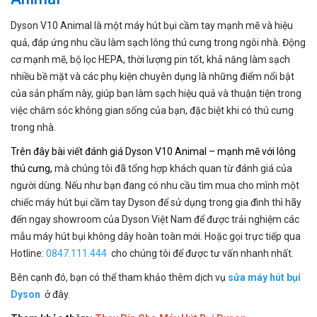
Dyson V10 Animal là một máy hút bụi cầm tay mạnh mẽ và hiệu
quả, đáp ứng nhu cầu làm sạch lông thú cưng trong ngôi nhà. Động
cơ mạnh mẽ, bộ lọc HEPA, thời lượng pin tốt, khả năng làm sạch
nhiều bề mặt và các phụ kiện chuyên dụng là những điểm nổi bật
của sản phẩm này, giúp bạn làm sạch hiệu quả và thuận tiện trong
việc chăm sóc không gian sống của bạn, đặc biệt khi có thú cưng
trong nhà.
Trên đây bài viết đánh giá Dyson V10 Animal – mạnh mẽ với lông
thú cưng,
mà chúng tôi đã tổng hợp khách quan từ đánh giá của
người dùng. Nếu như bạn đang có nhu cầu tìm mua cho mình một
chiếc máy hút bụi cầm tay Dyson để sử dụng trong gia đình thì hãy
đến ngay showroom của Dyson Việt Nam để được trải nghiệm các
mẫu máy hút bụi không dây hoàn toàn mới. Hoặc gọi trực tiếp qua
Hotline:
0847.111.444
cho chúng tôi để được tư vấn nhanh nhất.
Bên cạnh đó, bạn có thể tham khảo thêm dịch vụ
sửa máy hút bụi
Dyson
ở đây.