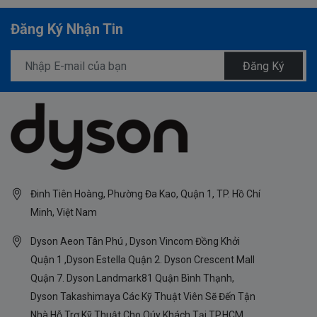
Đăng Ký Nhận Tin
Đăng Ký
Đinh Tiên Hoàng, Phường Đa Kao, Quận 1, TP. Hồ Chí
Minh, Việt Nam
Dyson Aeon Tân Phú , Dyson Vincom Đồng Khởi
Quận 1 ,Dyson Estella Quận 2. Dyson Crescent Mall
Quận 7. Dyson Landmark81 Quận Bình Thạnh,
Dyson Takashimaya Các Kỹ Thuật Viên Sẽ Đến Tận
Nhà Hỗ Trợ Kỹ Thuật Cho Qúy Khách Tại TP.HCM