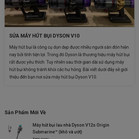
SỬA MÁY HÚT BỤI DYSON V10
Máy hút bụi là công cụ dọn dẹp được nhiều người săn đón hiện
nay bởi tính tiện lợi. Trong đó Dyson là thương hiệu máy hút bụi
rất được yêu thích. Tuy nhiên sau thời gian dài sử dụng máy
hút bụi không tránh khỏi các hư hỏng. Bài viết dưới đây sẽ giới
thiệu đến bạn nơi sửa máy hút bụi Dyson V10.
Sản Phẩm Mới Về
Máy hút bụi lau nhà Dyson V12s Origin
Submarine™ (khô và ướt)
Xem ngay