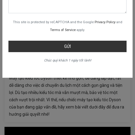
This site is protected by reCAPTCHA and the Google
Privacy Policy
and
Terms of Service
apply.
GỬI
Chúc quý khách 1 ngày tốt lành!
Sửa máy tạo kiểu tóc Dyson
Máy tạo kiểu tóc Dyson thiết kế nhỏ gọn, dễ dàng lắp đặt, rất
dễ dàng cho việc di chuyển du lịch một cách gọn gàng và tiện
lợi. Dù tạo nhiều kiểu tóc mà vẫn mượt mà, bảo vệ tóc một
cách vượt trội nhất. Vì thế, nếu chiếc máy tạo kiểu tóc Dyson
của bạn đang gặp vấn đề, hãy xem bài viết dưới đây để đưa ra
hướng giải quyết nhé!