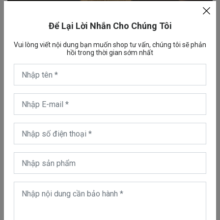
Để Lại Lời Nhắn Cho Chúng Tôi
Sửa máy duỗi tóc Dyson
Vui lòng viết nội dung bạn muốn shop tư vấn, chúng tôi sẽ phản
hồi trong thời gian sớm nhất
Máy duỗi tóc Dyson của bạn đang gặp lỗi, bạn đang tìm địa chỉ
sửa chữa máy duỗi tóc Dyson uy tín, thay thế linh kiện chính
hãng. Đừng lo bài viết bên dưới đây sẽ giải quyết mọi vấn đề
thắc mắc của bạn.