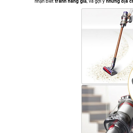
nhận biết
tránh hàng giả
, và gợi ý
những địa ch