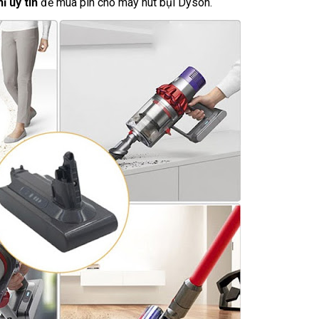
ỉ uy tín
để mua pin cho máy hút bụi Dyson.