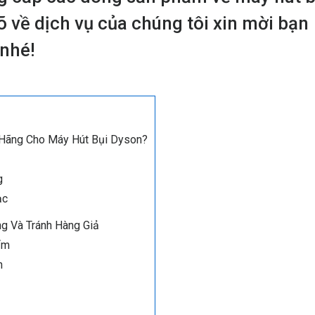
õ về dịch vụ của chúng tôi xin mời bạn
 nhé!
h Hãng Cho Máy Hút Bụi Dyson?
g
ạc
ng Và Tránh Hàng Giả
ẩm
h