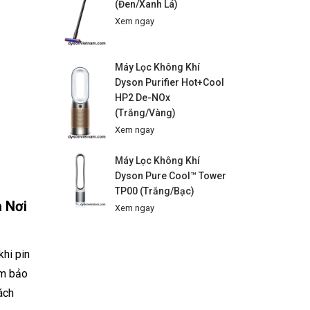
(Đen/Xanh Lá)
Xem ngay
Máy Lọc Không Khí
Dyson Purifier Hot+Cool
HP2 De-NOx
(Trắng/Vàng)
Xem ngay
Máy Lọc Không Khí
Dyson Pure Cool™ Tower
TP00 (Trắng/Bạc)
 Nơi
Xem ngay
khi pin
ảm bảo
cách