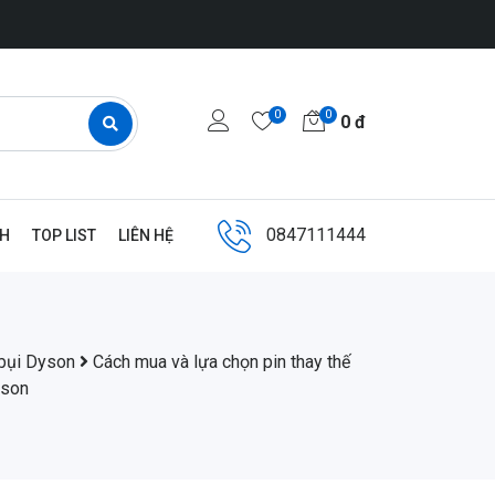
0
0
0
đ
0847111444
NH
TOP LIST
LIÊN HỆ
bụi Dyson
Cách mua và lựa chọn pin thay thế
yson