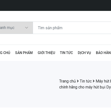
G CHỦ
SẢN PHẨM
GIỚI THIỆU
TIN TỨC
DỊCH VỤ
BẢO HÀ
Trang chủ
Tin tức
Máy hút 
chính hãng cho máy hút bụi D