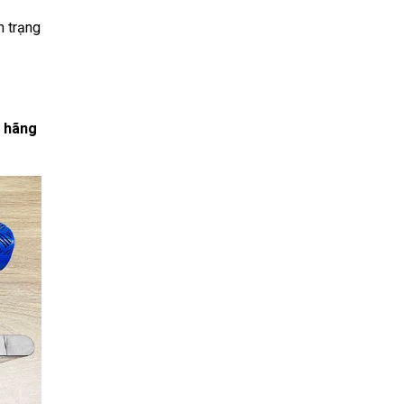
h trạng
h hãng