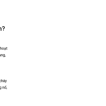
n?
 hoạt
ụng,
 cháy
g nổ,