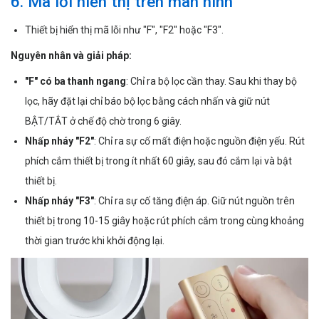
6. Mã lỗi hiển thị trên màn hình
Thiết bị hiển thị mã lỗi như "F", "F2" hoặc "F3".
Nguyên nhân và giải pháp:
"F" có ba thanh ngang
: Chỉ ra bộ lọc cần thay. Sau khi thay bộ
lọc, hãy đặt lại chỉ báo bộ lọc bằng cách nhấn và giữ nút
BẬT/TẮT ở chế độ chờ trong 6 giây.
Nhấp nháy "F2"
: Chỉ ra sự cố mất điện hoặc nguồn điện yếu. Rút
phích cắm thiết bị trong ít nhất 60 giây, sau đó cắm lại và bật
thiết bị.
Nhấp nháy "F3"
: Chỉ ra sự cố tăng điện áp. Giữ nút nguồn trên
thiết bị trong 10-15 giây hoặc rút phích cắm trong cùng khoảng
thời gian trước khi khởi động lại.