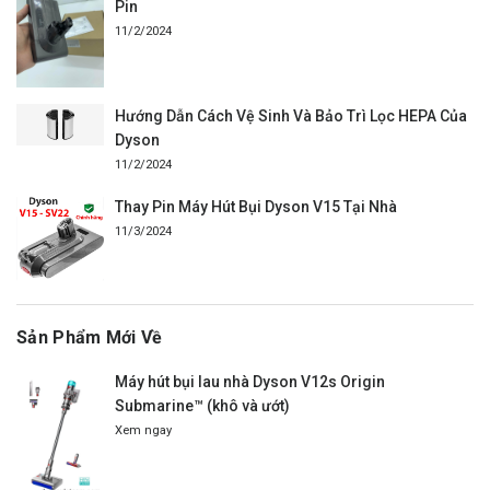
Pin
11/2/2024
Hướng Dẫn Cách Vệ Sinh Và Bảo Trì Lọc HEPA Của
Dyson
11/2/2024
Thay Pin Máy Hút Bụi Dyson V15 Tại Nhà
11/3/2024
Sản Phẩm Mới Về
Máy hút bụi lau nhà Dyson V12s Origin
Submarine™ (khô và ướt)
Xem ngay