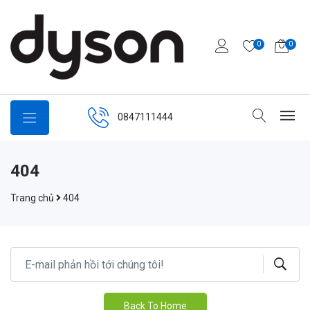
0
0
0847111444
404
Trang chủ
404
Back To Home